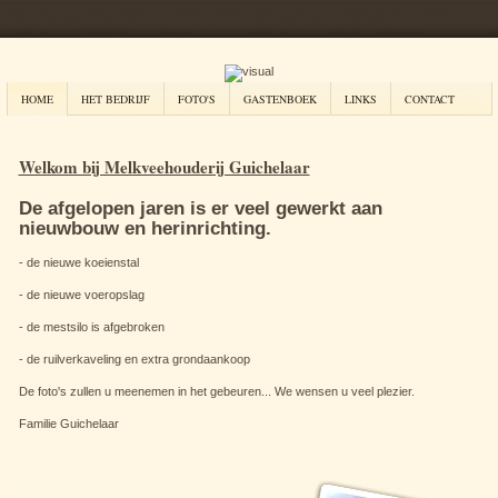
HOME
HET BEDRIJF
FOTO'S
GASTENBOEK
LINKS
CONTACT
Welkom bij Melkveehouderij Guichelaar
De afgelopen jaren is er veel gewerkt aan
nieuwbouw en herinrichting.
- de nieuwe koeienstal
- de nieuwe voeropslag
- de mestsilo is afgebroken
- de ruilverkaveling en extra grondaankoop
De foto's zullen u meenemen in het gebeuren... We wensen u veel plezier.
Familie Guichelaar